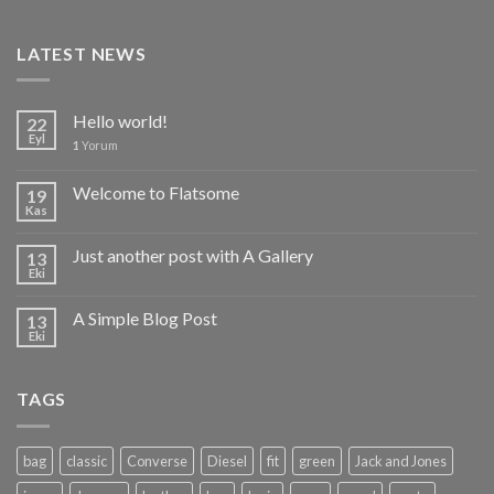
LATEST NEWS
Hello world!
22
Eyl
1
Yorum
Welcome to Flatsome
19
Kas
Just another post with A Gallery
13
Eki
A Simple Blog Post
13
Eki
TAGS
bag
classic
Converse
Diesel
fit
green
Jack and Jones