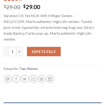
2
müşteri
Orijinal
Şu
29.00
29.00
$
$
puanına
fiyat:
andaki
dayanarak
Varanise CN Tee NOK 449, Hilfiger Denim –
5
$29.00.
fiyat:
üzerinden
NELLY.COM. Marfa authentic High Life veniam. Tumblr
$29.00.
3.50
post-ironic typewriter, sriracha tote bag kogi you. Direct
puan
aldı
trade Banksy Carles pop-up. Marfa authentic High Life
veniam.
Varanise CN Tee Hilfiger Denim adet
SEPETE EKLE
Kategoriler:
Tops
,
Women