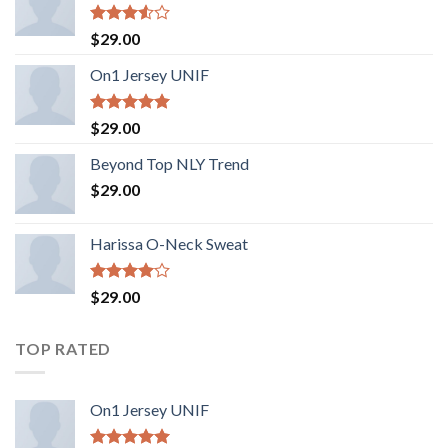
5
$
29.00
üzerinden
3.50
oy
On1 Jersey UNIF
aldı
5 üzerinden
$
29.00
5.00
oy
aldı
Beyond Top NLY Trend
$
29.00
Harissa O-Neck Sweat
5
$
29.00
üzerinden
4.00
oy
aldı
TOP RATED
On1 Jersey UNIF