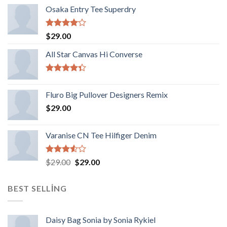
Osaka Entry Tee Superdry
5
$
29.00
üzerinden
4.00
oy
All Star Canvas Hi Converse
aldı
5
üzerinden
Fluro Big Pullover Designers Remix
4.33
oy
aldı
$
29.00
Varanise CN Tee Hilfiger Denim
5
Orijinal
Şu
$
29.00
$
29.00
üzerinden
fiyat:
andaki
3.50
oy
$29.00.
fiyat:
aldı
BEST SELLING
$29.00.
Daisy Bag Sonia by Sonia Rykiel