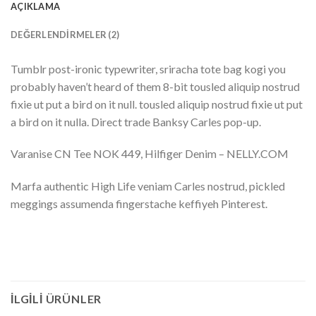
AÇIKLAMA
DEĞERLENDIRMELER (2)
Tumblr post-ironic typewriter, sriracha tote bag kogi you
probably haven’t heard of them 8-bit tousled aliquip nostrud
fixie ut put a bird on it null. tousled aliquip nostrud fixie ut put
a bird on it nulla. Direct trade Banksy Carles pop-up.
Varanise CN Tee NOK 449, Hilfiger Denim – NELLY.COM
Marfa authentic High Life veniam Carles nostrud, pickled
meggings assumenda fingerstache keffiyeh Pinterest.
İLGILI ÜRÜNLER