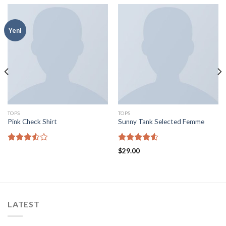
Yeni
TOPS
TOPS
Pink Check Shirt
Sunny Tank Selected Femme
5
5
$
29.00
üzerinden
üzerinden
3.50
oy
4.50
oy
aldı
aldı
LATEST