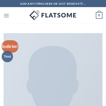
İçeriğe
ADD ANYTHING HERE OR JUST REMOVE IT...
atla
0
İndirim!
Yeni