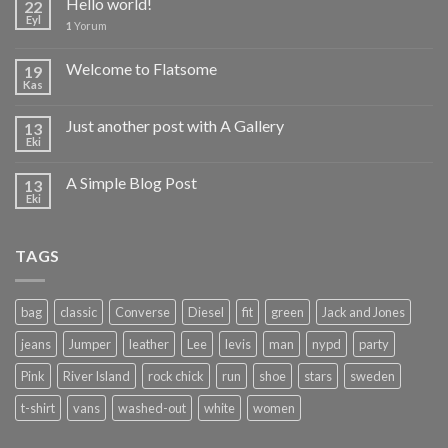
Hello world!
22
Eyl
1
Yorum
Welcome to Flatsome
19
Kas
Just another post with A Gallery
13
Eki
A Simple Blog Post
13
Eki
TAGS
bag
classic
Converse
Diesel
fit
green
Jack and Jones
jeans
Jumper
leather
Lee
levis
man
nypd
party
Pink
River Island
rock chick
run
shoe
stars
sweden
t-shirt
vans
washed-out
white
women