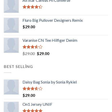
All Star Canvas Hi Converse
aldı
5
üzerinden
Fluro Big Pullover Designers Remix
4.33
oy
aldı
$
29.00
Varanise CN Tee Hilfiger Denim
5
Orijinal
Şu
$
29.00
$
29.00
üzerinden
fiyat:
andaki
3.50
oy
$29.00.
fiyat:
aldı
BEST SELLING
$29.00.
Daisy Bag Sonia by Sonia Rykiel
5
$
29.00
üzerinden
3.50
oy
On1 Jersey UNIF
aldı