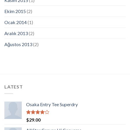
Kasım 2015
(1)
Ekim 2015
(2)
Ocak 2014
(1)
Aralık 2013
(2)
Ağustos 2013
(2)
LATEST
Osaka Entry Tee Superdry
5
$
29.00
üzerinden
4.00
oy