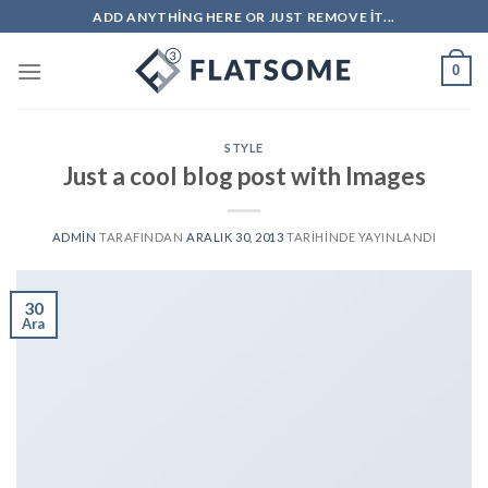
İçeriğe
ADD ANYTHING HERE OR JUST REMOVE IT...
atla
0
STYLE
Just a cool blog post with Images
ADMIN
TARAFINDAN
ARALIK 30, 2013
TARIHINDE YAYINLANDI
30
Ara