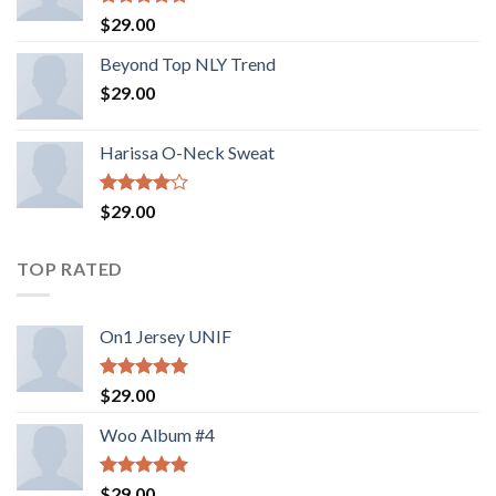
5 üzerinden
$
29.00
5.00
oy
aldı
Beyond Top NLY Trend
$
29.00
Harissa O-Neck Sweat
5
$
29.00
üzerinden
4.00
oy
aldı
TOP RATED
On1 Jersey UNIF
5 üzerinden
$
29.00
5.00
oy
aldı
Woo Album #4
5 üzerinden
$
29.00