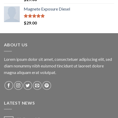
5.00
oy
aldı
Magnete Exposure Diesel
5 üzerinden
$
29.00
5.00
oy
aldı
ABOUT US
Lorem ipsum dolor sit amet, consectetuer adipiscing elit, sed
diam nonummy nibh euismod tincidunt ut laoreet dolore
magna aliquam erat volutpat.
LATEST NEWS